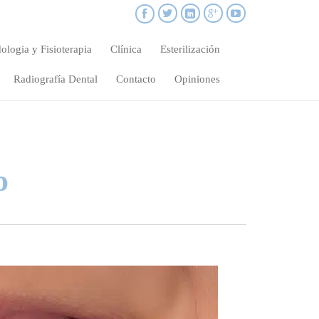





Skip
ologia y Fisioterapia
Clínica
Esterilización
to
content
Radiografía Dental
Contacto
Opiniones
o