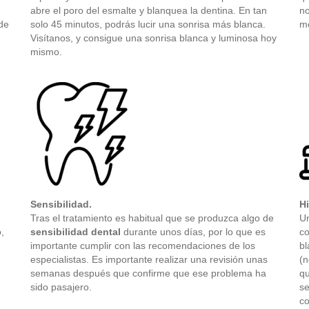
abre el poro del esmalte y blanquea la dentina. En tan
no
 de
solo 45 minutos, podrás lucir una sonrisa más blanca.
mo
Visítanos, y consigue una sonrisa blanca y luminosa hoy
mismo.
Sensibilidad.
Hi
Tras el tratamiento es habitual que se produzca algo de
Un
,
sensibilidad dental
durante unos días, por lo que es
co
importante cumplir con las recomendaciones de los
bl
especialistas. Es importante realizar una revisión unas
(n
semanas después que confirme que ese problema ha
qu
sido pasajero.
se
co