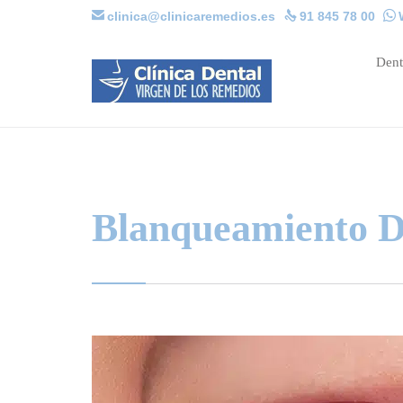

clinica@clinicaremedios.es

91 845 78 00

Dent
Blanqueamiento D