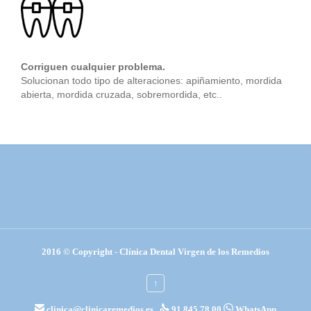
Corriguen cualquier problema.
Solucionan todo tipo de alteraciones: apiñamiento, mordida
abierta, mordida cruzada, sobremordida, etc..
2016 © Copyright - Clínica Dental Virgen de los Remedios
↑



clinica@clinicaremedios.es
91 845 78 00
WhatsApp